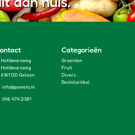
it aan huis.
ontact
Categorieën
Hofdwarsweg
Groenten
Hofdwarsweg
Fruit
6161 DD Geleen
Divers
Bestelartikel
info@psmets.nl
046 474 2381