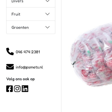
Divers
Fruit
Groenten
046 474 2381
info@psmets.nl
Volg ons ook op