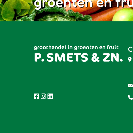
groenten en fru
C