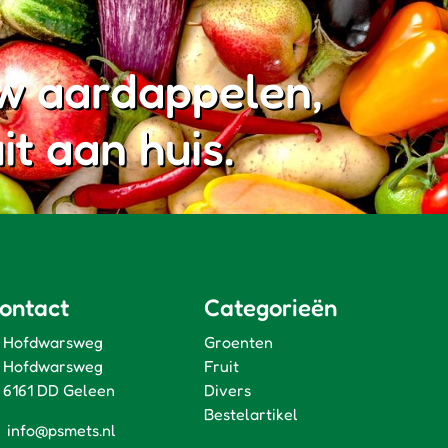
w aardappelen,
it aan huis.
ontact
Categorieën
Hofdwarsweg
Groenten
Hofdwarsweg
Fruit
6161 DD Geleen
Divers
Bestelartikel
info@psmets.nl