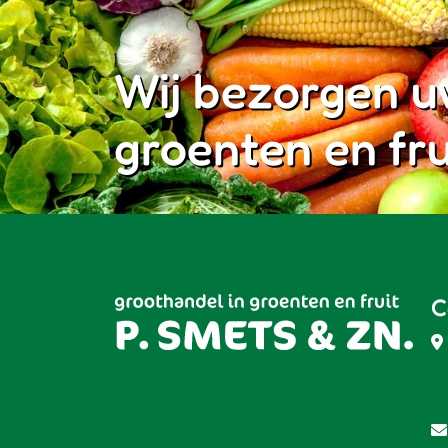
Wij bezorgen u
groenten en fru
C