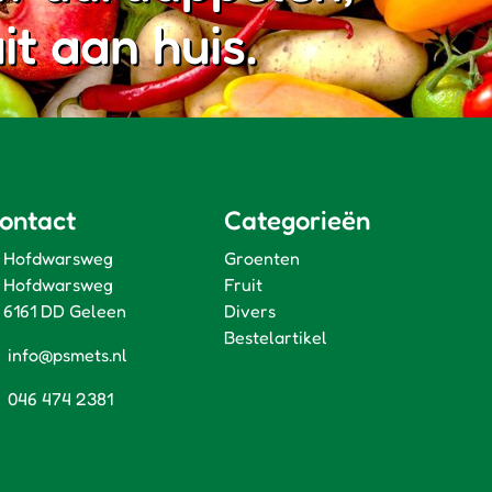
it aan huis.
ontact
Categorieën
Hofdwarsweg
Groenten
Hofdwarsweg
Fruit
6161 DD Geleen
Divers
Bestelartikel
info@psmets.nl
046 474 2381