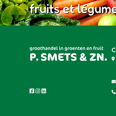
fruits et légum
C