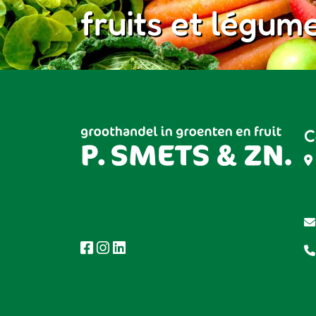
fruits et légum
C