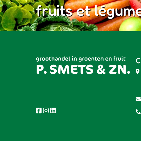
fruits et légum
C