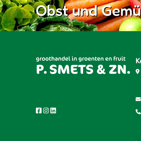
Obst und Gemü
K