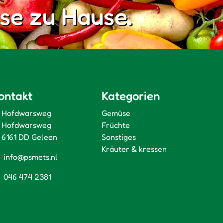
se zu Hause.
ontakt
Kategorien
Hofdwarsweg
Gemüse
Hofdwarsweg
Früchte
6161 DD Geleen
Sonstiges
Kräuter & kressen
info@psmets.nl
046 474 2381