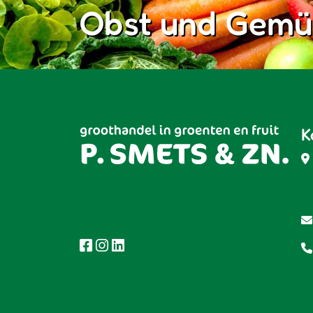
Obst und Gemü
K