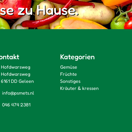
se zu Hause.
ontakt
Kategorien
Hofdwarsweg
Gemüse
Hofdwarsweg
Früchte
6161 DD Geleen
Sonstiges
Kräuter & kressen
info@psmets.nl
046 474 2381