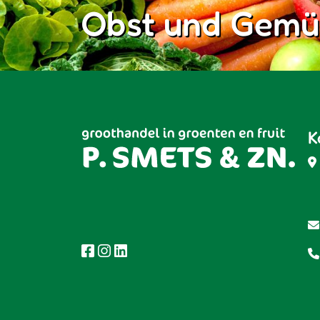
Obst und Gemü
K