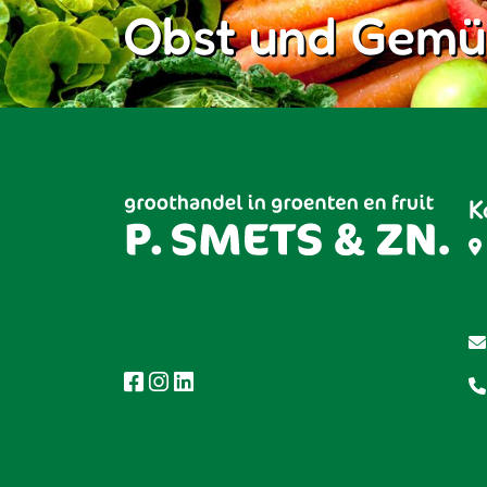
Obst und Gemü
K