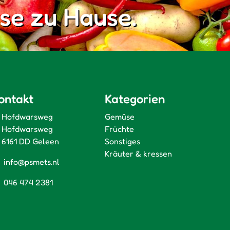
se zu Hause.
ontakt
Kategorien
Hofdwarsweg
Gemüse
Hofdwarsweg
Früchte
6161 DD Geleen
Sonstiges
Kräuter & kressen
info@psmets.nl
046 474 2381